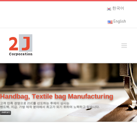
한국어
English
H
a
n
d
b
a
g
,
T
e
x
t
i
l
e
b
a
g
M
a
n
u
f
a
c
t
u
r
i
n
g
고
객
만
족
경
영
으
로
2
1
C
를
선
도
하
는
투
제
이
상
사
는
핸
드
백
,
지
갑
,
가
방
제
작
분
야
에
서
최
고
가
되
기
위
하
여
노
력
하
고
있
습
니
다
.